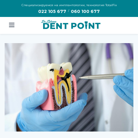
Специализируемся на имплантологии, технология TotalFix
/
022 105 677
060 100 677