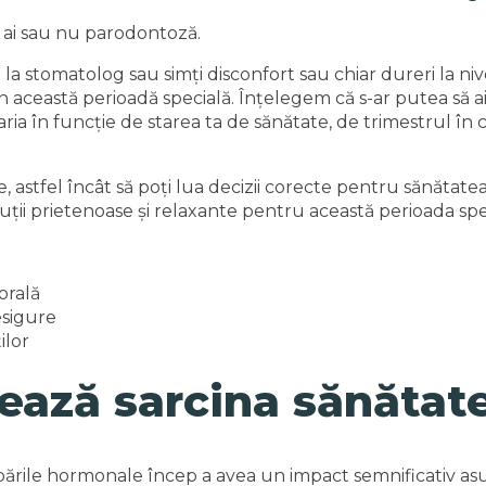
ă ai sau nu parodontoză.
la stomatolog sau simți disconfort sau chiar dureri la nive
n această perioadă specială. Înțelegem că s-ar putea să a
aria în funcție de starea ta de sănătate, de trimestrul în c
astfel încât să poți lua decizii corecte pentru sănătatea 
soluții prietenoase și relaxante pentru această perioada spe
orală
esigure
ilor
ază sarcina sănătate
ile hormonale încep a avea un impact semnificativ asupra să