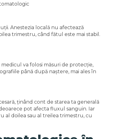
uții. Anestezia locală nu afectează
lea trimestru, când fătul este mai stabil.
 medicul va folosi măsuri de protecție,
rafiile până după naștere, mai ales în
cesară, ținând cont de starea ta generală
, deoarece pot afecta fluxul sanguin. Iar
 al doilea sau al treilea trimestru, cu