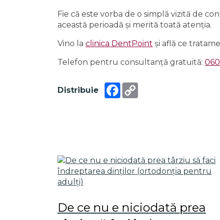
Fie că este vorba de o simplă vizită de co
această perioadă și merită toată atenția.
Vino la
clinica DentPoint
și află ce tratam
Telefon pentru consultanță gratuită:
060
Facebook
Copy
Distribuie
Link
De ce nu e niciodată prea