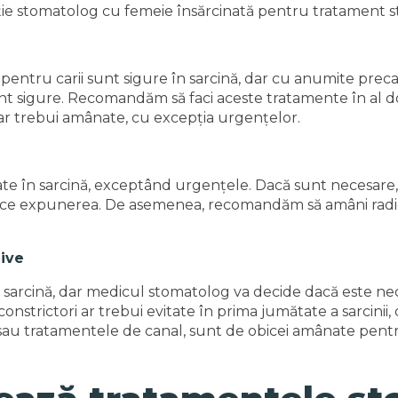
 pentru carii sunt sigure în sarcină, dar cu anumite preca
t sigure. Recomandăm să faci aceste tratamente în al doi
 ar trebui amânate, cu excepția urgențelor.
tate în sarcină, exceptând urgențele. Dacă sunt necesare,
uce expunerea. De asemenea, recomandăm să amâni radiog
zive
în sarcină, dar medicul stomatolog va decide dacă este ne
oconstrictori ar trebui evitate în prima jumătate a sarcinii
e sau tratamentele de canal, sunt de obicei amânate pentru