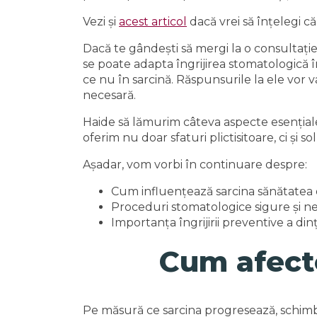
Vezi și
acest articol
dacă vrei să înțelegi c
Dacă te gândești să mergi la o consultație 
se poate adapta îngrijirea stomatologică î
ce nu în sarcină. Răspunsurile la ele vor v
necesară.
Haide să lămurim câteva aspecte esențiale, 
oferim nu doar sfaturi plictisitoare, ci și 
Așadar, vom vorbi în continuare despre:
Cum influențează sarcina sănătatea 
Proceduri stomatologice sigure și n
Importanța îngrijirii preventive a dinț
Cum afecte
Pe măsură ce sarcina progresează, schimbăr