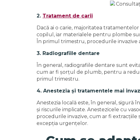
2.
Tratament de carii
Dacă ai o carie, majoritatea tratamentelor
copilul, iar materialele pentru plombe sun
În primul trimestru, procedurile invazive
3. Radiografiile dentare
În general, radiografiile dentare sunt evi
cum ar fi șorțul de plumb, pentru a red
primul trimestru.
4. Anestezia și tratamentele mai inva
Anestezia locală este, în general, sigură 
și riscurile implicate. Anestezicele cu vas
procedurile invazive, cum ar fi extracțiil
excepția urgențelor.