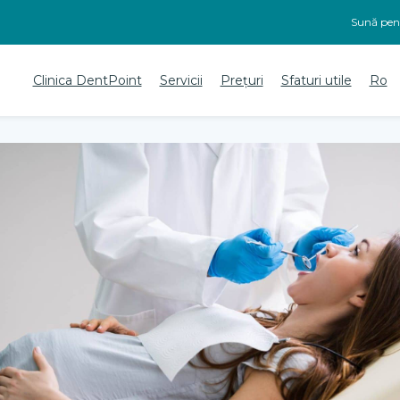
Sună pent
Clinica DentPoint
Servicii
Prețuri
Sfaturi utile
Ro