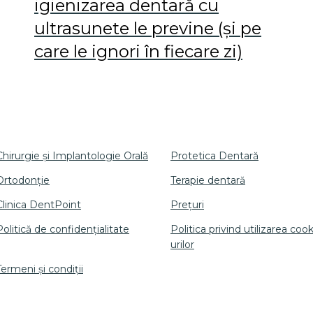
igienizarea dentară cu
ultrasunete le previne (și pe
care le ignori în fiecare zi)
Chirurgie și Implantologie Orală
Protetica Dentară
Ortodonție
Terapie dentară
Clinica DentPoint
Prețuri
Politică de confidențialitate
Politica privind utilizarea cook
urilor
Termeni și condiții