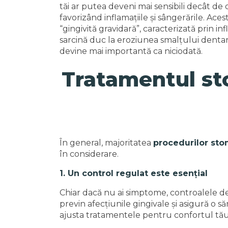
tăi ar putea deveni mai sensibili decât de 
favorizând inflamațiile și sângerările. A
“gingivită gravidară”, caracterizată prin in
sarcină duc la eroziunea smalțului dentar
devine mai importantă ca niciodată.
Tratamentul sto
În general, majoritatea
procedurilor st
în considerare.
1. Un control regulat este esențial
Chiar dacă nu ai simptome, controalele de 
previn afecțiunile gingivale și asigură o s
ajusta tratamentele pentru confortul tău