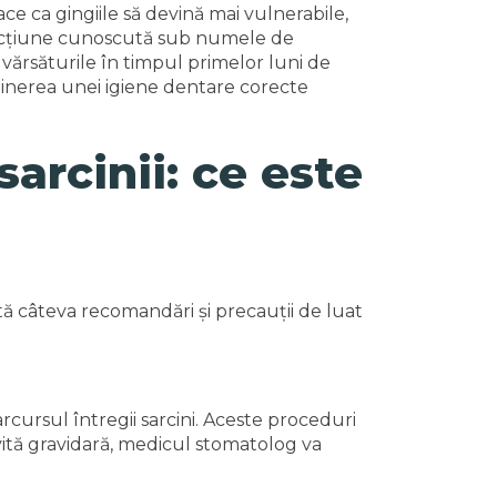
ace ca gingiile să devină mai vulnerabile,
afecțiune cunoscută sub numele de
și vărsăturile în timpul primelor luni de
nținerea unei igiene dentare corecte
arcinii: ce este
stă câteva recomandări și precauții de luat
cursul întregii sarcini. Aceste proceduri
ivită gravidară, medicul stomatolog va