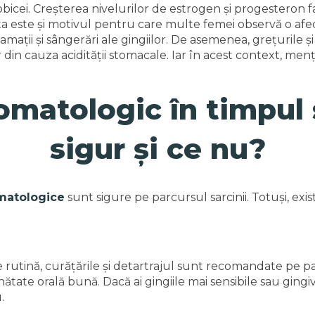
obicei. Creșterea nivelurilor de estrogen și progesteron f
cesta este și motivul pentru care multe femei observă o 
flamații și sângerări ale gingiilor. De asemenea, grețurile 
 din cauza acidității stomacale. Iar în acest context, me
matologic în timpul s
sigur și ce nu?
omatologice
sunt sigure pe parcursul sarcinii. Totuși, exi
rutină, curățările și detartrajul sunt recomandate pe par
ănătate orală bună. Dacă ai gingiile mai sensibile sau ging
.