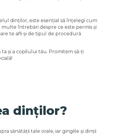
lul dinților, este esențial să înțelegi cum
i multe întrebări despre ce este permis și
are te afli și de tipul de procedură
ta și a copilului tău. Promitem să-ți
cială!
a dinților?
nătății tale orale, iar gingiile și dinții