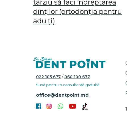
târziu să faci îndreptarea
dinților (ortodonția pentru
adulți)
/
022 105 677
060 100 677
Sună pentru o consultanță gratuită
office@dentpoint.md