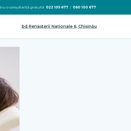
ru o consultanță gratuită
022 105 677
/
060 100 677
bd Renașterii Naționale 6, Chișinău