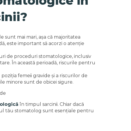
omatologice în
inii?
ile sunt mai mari, așa că majoritatea
ă, este important să acorzi o atenție
ri de proceduri stomatologice, inclusiv
tare. În această perioadă, riscurile pentru
oziția femeii gravide și a riscurilor de
ile minore sunt de obicei sigure.
tologică
în timpul sarcinii. Chiar dacă
icul tău stomatolog sunt esențiale pentru