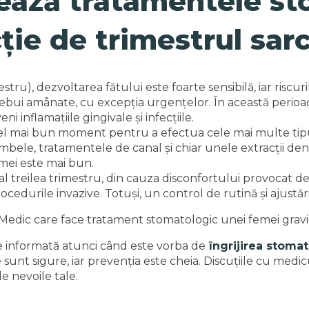
ază tratamentele st
ție de trimestrul sarc
tru), dezvoltarea fătului este foarte sensibilă, iar riscur
ebui amânate, cu excepția urgențelor. În această perioad
i inflamațiile gingivale și infecțiile.
 cel mai bun moment pentru a efectua cele mai multe tipu
ombele, tratamentele de canal și chiar unele extracții den
mei este mai bun.
al treilea trimestru, din cauza disconfortului provocat de p
edurile invazive. Totuși, un control de rutină și ajustăr
ine informată atunci când este vorba de
îngrijirea stoma
 sunt sigure, iar prevenția este cheia. Discuțiile cu med
e nevoile tale.