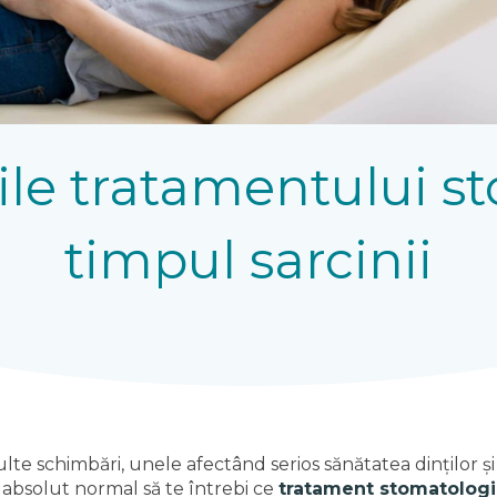
țile tratamentului s
timpul sarcinii
lte schimbări, unele afectând serios sănătatea dinților și a 
e absolut normal să te întrebi ce
tratament stomatologi