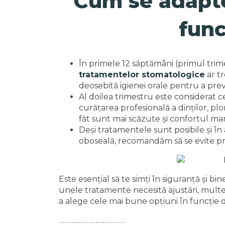
Cum se adapte
func
În primele 12 săptămâni (primul trimes
tratamentelor stomatologice
ar tr
deosebită igienei orale pentru a preven
Al doilea trimestru este considerat
curățarea profesională a dinților, pl
făt sunt mai scăzute și confortul ma
Deși tratamentele sunt posibile și în 
oboseală, recomandăm să se evite proc
Este esențial să te simți în siguranță și b
unele tratamente necesită ajustări, multe
a alege cele mai bune opțiuni în funcție d
………………………………